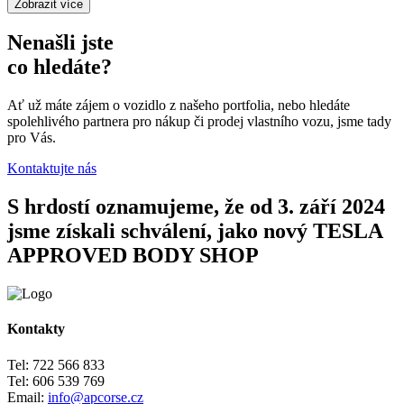
Zobrazit více
Nenašli jste
co hledáte?
Ať už máte zájem o vozidlo z našeho portfolia, nebo hledáte
spolehlivého partnera pro nákup či prodej vlastního vozu, jsme tady
pro Vás.
Kontaktujte nás
S hrdostí oznamujeme, že od 3. září 2024
jsme získali schválení, jako nový TESLA
APPROVED BODY SHOP
Kontakty
Tel: 722 566 833
Tel: 606 539 769
Email:
info@apcorse.cz