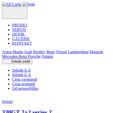
PRODEJ
SERVIS
DENÍK
GALERIE
KONTAKT
Aston Martin
Audi
Bentley
Bmw
Ferrari
Lamborghini
Maserati
Mercedes-Benz
Porsche
Ostatní
Seřadit podle
Seřadit A-Z
Seřadit Z-A
Cena vzestupně
Cena sestupně
Od nejnovějšího
Ferrari
330GT 2+2 series 2.