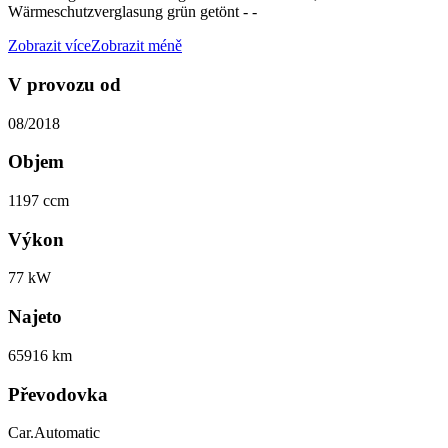
Wärmeschutzverglasung grün getönt - -
Zobrazit více
Zobrazit méně
V provozu od
08/2018
Objem
1197 ccm
Výkon
77 kW
Najeto
65916 km
Převodovka
Car.Automatic