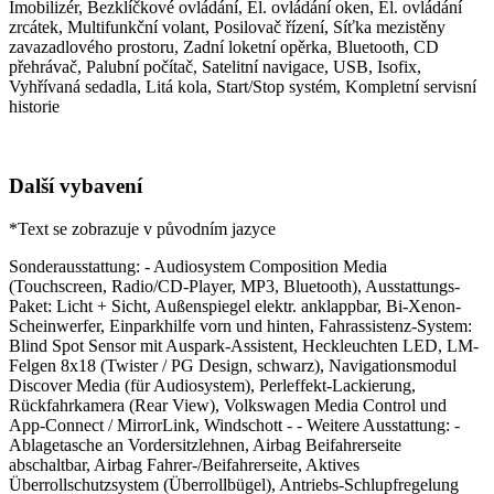
Imobilizér, Bezklíčkové ovládání, El. ovládání oken, El. ovládání
zrcátek, Multifunkční volant, Posilovač řízení, Síťka mezistěny
zavazadlového prostoru, Zadní loketní opěrka, Bluetooth, CD
přehrávač, Palubní počítač, Satelitní navigace, USB, Isofix,
Vyhřívaná sedadla, Litá kola, Start/Stop systém, Kompletní servisní
historie
Další vybavení
*Text se zobrazuje v původním jazyce
Sonderausstattung: - Audiosystem Composition Media
(Touchscreen, Radio/CD-Player, MP3, Bluetooth), Ausstattungs-
Paket: Licht + Sicht, Außenspiegel elektr. anklappbar, Bi-Xenon-
Scheinwerfer, Einparkhilfe vorn und hinten, Fahrassistenz-System:
Blind Spot Sensor mit Auspark-Assistent, Heckleuchten LED, LM-
Felgen 8x18 (Twister / PG Design, schwarz), Navigationsmodul
Discover Media (für Audiosystem), Perleffekt-Lackierung,
Rückfahrkamera (Rear View), Volkswagen Media Control und
App-Connect / MirrorLink, Windschott - - Weitere Ausstattung: -
Ablagetasche an Vordersitzlehnen, Airbag Beifahrerseite
abschaltbar, Airbag Fahrer-/Beifahrerseite, Aktives
Überrollschutzsystem (Überrollbügel), Antriebs-Schlupfregelung