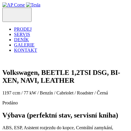
PRODEJ
SERVIS
DENÍK
GALERIE
KONTAKT
Volkswagen, BEETLE 1,2TSI DSG, BI-
XEN, NAVI, LEATHER
1197 ccm / 77 kW / Benzín / Cabriolet / Roadster / Černá
Prodáno
Výbava (perfektní stav, servisní kniha)
ABS, ESP, Asistent rozjezdu do kopce, Centrální zamykání,