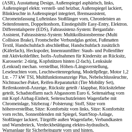
(ASR), Ausstattung Design, Außenspiegel asphärisch, links,
Außenspiegel elektr. verstell- und heizbar, Außenspiegel lackiert,
Blinkleuchte in Außenspiegel integriert, Bremsassistent,
Chromeinfassung Lufteinlass Stoßfänger vorn, Chromleisten an
Seitenfenstern, Doppeltonhorn, Einstiegshilfe Easy-Entry, Elektron.
Differentialsperre (EDS), Fahrassistenz-System: Berganfahr-
Assistent, Fahrassistenz-System: Multikollisionsbremse (Multi
Collision Brake), Frontscheibe Verbundglas getönt, Fußmatten
Textil, Handschuhfach abschließbar, Handschuhfach zusätzlich
(Käferfach), Heckspoiler, Innenraumfilter: Staub- und Pollenfilter
mit Aktivkohlefilter, Isofix-Aufnahmen für Kindersitz an Rücksitz,
Karosserie: 2-türig, Kopfstützen hinten (2-fach), Lenksäule
(Lenkrad) mechan. verstellbar, Höhen-/Längsverstellung,
Leseleuchten vorn, Leuchtweitenregelung, Modellpflege, Motor 1,2
Ltr. - 77 kW TSI, Multifunktionsanzeige Plus, Nebelschlussleuchte,
Nichtraucher-Paket, Reifen-Reparaturkit (Tire Mobility Set),
Reifenkontroll-Anzeige, Rücksitz geteilt / klappbar, Rücksitzlehne
geteilt, Schadstoffarm nach Abgasnorm Euro 6, Seitenairbag vorn
mit Kopf-Airbag-Einheit, Seitenschutzleisten Wagenfarbe mit
Chromeinlage, Sitzbezug / Polsterung: Stoff, Sitze vorn
höhenverstellbar, Sitze: Komfortsitz vorn links, Sitze: Komfortsitz
vorn rechts, Sonnenblenden mit Spiegel, Start/Stop-Anlage,
Stoßfänger lackiert, Türgriffe außen Wagenfarbe, Verbandkasten
und Warndreieck, Verdeckbetätigung elektro-hydraulisch,
Warnanlage für Sicherheitsgurte vorn und hinten,