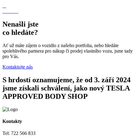
Nenašli jste
co hledáte?
Ať už máte zájem o vozidlo z našeho portfolia, nebo hledáte
spolehlivého partnera pro nákup či prodej vlastního vozu, jsme tady
pro Vás.
Kontaktujte nás
S hrdostí oznamujeme, že od 3. září 2024
jsme získali schválení, jako nový TESLA
APPROVED BODY SHOP
Kontakty
Tel: 722 566 833