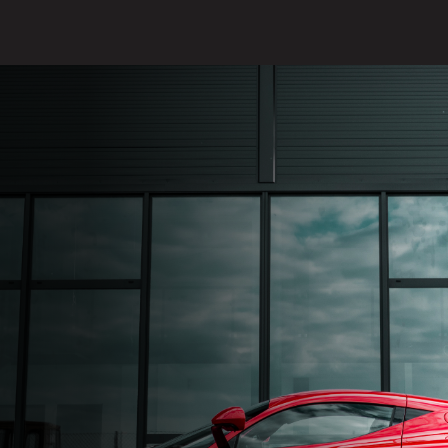
Otevírací doba:
Po - Pá: 8:00 - 17:00
Mimo otevírací doby po dohodě.
Adresa salonu
Komerční 548
Nupaky, 251 01
AP Corse, s. r. o., zapsaná v obchodním rejstříku vedeném u