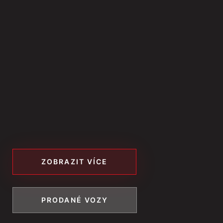
PRODEJ
SERVIS
GALERIE
KONTAKT
1 527 874 Kč
KONTAKT
ZOBRAZIT VÍCE
Tel: 602 231 675
Email:
info@apcorse.cz
PRODANÉ VOZY
Sledujte nás